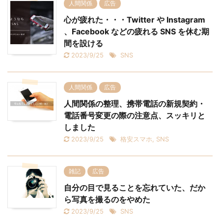
人間関係
広告
心が疲れた・・・Twitter や Instagram
、Facebook などの疲れる SNS を休む期
間を設ける
2023/9/25
SNS
人間関係
広告
人間関係の整理、携帯電話の新規契約・
電話番号変更の際の注意点、スッキリと
しました
2023/9/25
格安スマホ
,
SNS
雑記
広告
自分の目で見ることを忘れていた、だか
ら写真を撮るのをやめた
2023/9/25
SNS