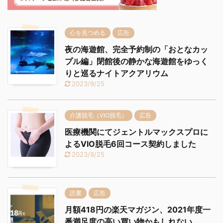
心を見つめる
広告
夜の海遊館、完全予約制の「おとなカッ
プル編」閉館後の静かな海遊館をゆっく
りと巡るナイトアクアリウム
2023/9/25
介護脱毛（VIO脱毛）
広告
医療機関にてジェントルマックスプロに
よるVIO脱毛6回コース契約しました
2023/9/25
読書
広告
月額418円の楽天マガジン、2021年度一
番満足度の高い買い物かもしれない