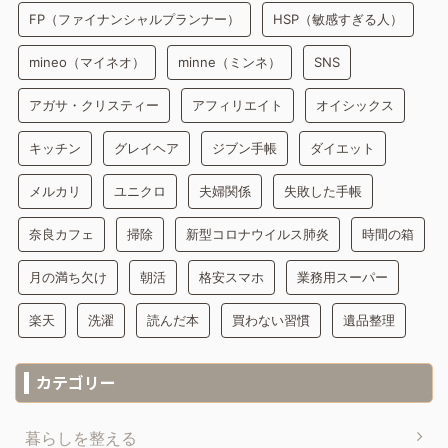
FP（ファイナンシャルプランナー）
HSP（敏感すぎる人）
mineo（マイネオ）
minne（ミンネ）
SNS
アガサ・クリスティー
アフィリエイト
オイシックス
キッチン
グレイヘア
ジブン手帳
ダイエット
メルカリ
ユニクロ
夫婦関係
失敗した手帳
奈良カフェ
掃除
新型コロナウイルス肺炎
時間の箱
月の満ち欠け
朝活
格安スマホ
業務用スーパー
楽天
洗濯
読んだ本
買わない習慣
遺品整理
カテゴリー
暮らしを整える