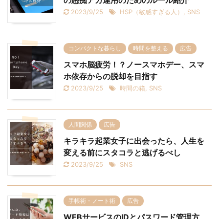
の愚痴アカ運用のためのルール紹介
2023/9/25
HSP（敏感すぎる人）
,
SNS
コンパクトな暮らし
時間を整える
広告
スマホ脳疲労！？ノースマホデー、スマ
ホ依存からの脱却を目指す
2023/9/25
時間の箱
,
SNS
人間関係
広告
キラキラ起業女子に出会ったら、人生を
変える前にスタコラと逃げるべし
2023/9/25
SNS
手帳術・ノート術
広告
WEBサービスのIDとパスワード管理方