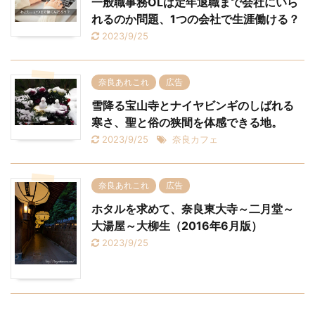
一般職事務OLは定年退職まで会社にいら
れるのか問題、1つの会社で生涯働ける？
2023/9/25
奈良あれこれ
広告
雪降る宝山寺とナイヤビンギのしばれる
寒さ、聖と俗の狭間を体感できる地。
2023/9/25
奈良カフェ
奈良あれこれ
広告
ホタルを求めて、奈良東大寺～二月堂～
大湯屋～大柳生（2016年6月版）
2023/9/25