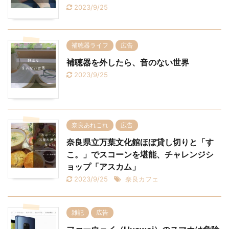
2023/9/25
補聴器ライフ
広告
補聴器を外したら、音のない世界
2023/9/25
奈良あれこれ
広告
奈良県立万葉文化館ほぼ貸し切りと「す
こ。」でスコーンを堪能、チャレンジシ
ョップ「アスカム」
2023/9/25
奈良カフェ
雑記
広告