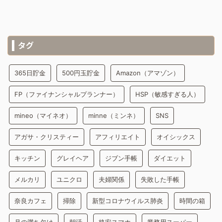
タグ
365日貯金
500円玉貯金
Amazon（アマゾン）
FP（ファイナンシャルプランナー）
HSP（敏感すぎる人）
mineo（マイネオ）
minne（ミンネ）
SNS
アガサ・クリスティー
アフィリエイト
オイシックス
キッチン
グレイヘア
ジブン手帳
ダイエット
メルカリ
ユニクロ
夫婦関係
失敗した手帳
奈良カフェ
掃除
新型コロナウイルス肺炎
時間の箱