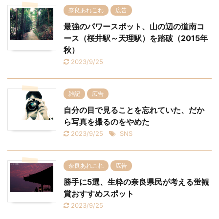
奈良あれこれ
広告
最強のパワースポット、山の辺の道南コ
ース（桜井駅～天理駅）を踏破（2015年
秋）
2023/9/25
雑記
広告
自分の目で見ることを忘れていた、だか
ら写真を撮るのをやめた
2023/9/25
SNS
奈良あれこれ
広告
勝手に5選、生粋の奈良県民が考える蛍観
賞おすすめスポット
2023/9/25