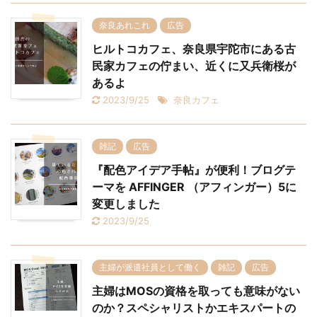
奈良あれこれ
広告
ヒルトコカフェ、奈良県宇陀市にある古
民家カフェの佇まい、近くに又兵衛桜が
あるよ
2023/9/25
奈良カフェ
雑記
広告
『配色アイデア手帖』が便利！ブログテ
ーマを AFFINGER （アフィンガー）5に
変更しました
2023/9/25
主婦が派遣社員として働く
雑記
広告
主婦はMOSの資格を取っても意味がない
のか？スペシャリストかエキスパートの