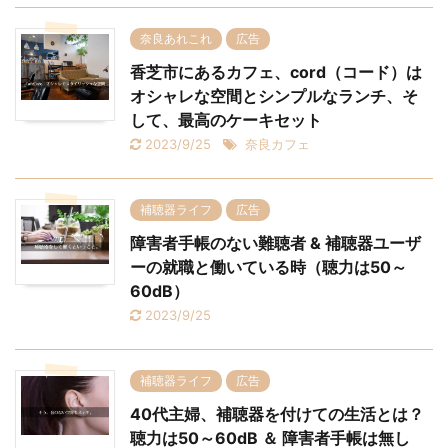
奈良あれこれ
広告
香芝市にあるカフェ、cord（コード）は
オシャレな空間とシンプルなランチ、そ
して、最高のケーキセット
2023/9/25
奈良カフェ
補聴器ライフ
広告
障害者手帳のない難聴者 & 補聴器ユーザ
ーの就職と働いている時（聴力は50～
60dB）
2023/9/25
補聴器ライフ
広告
40代主婦、補聴器を付けての生活とは？
聴力は50～60dB ＆ 障害者手帳は無し