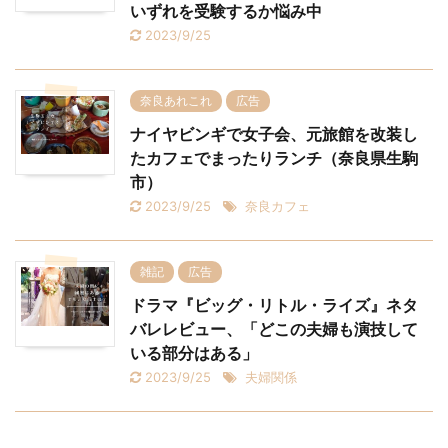
いずれを受験するか悩み中
2023/9/25
奈良あれこれ
広告
ナイヤビンギで女子会、元旅館を改装し
たカフェでまったりランチ（奈良県生駒
市）
2023/9/25
奈良カフェ
雑記
広告
ドラマ『ビッグ・リトル・ライズ』ネタ
バレレビュー、「どこの夫婦も演技して
いる部分はある」
2023/9/25
夫婦関係