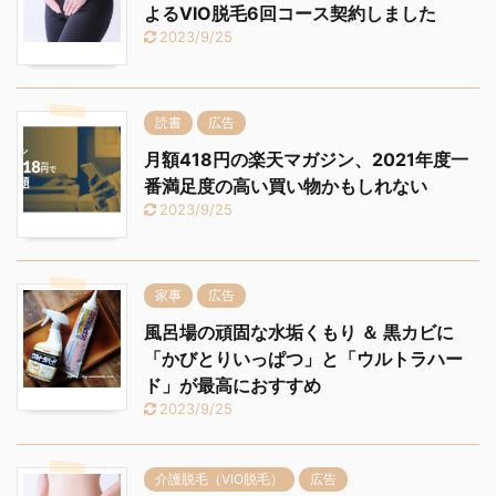
よるVIO脱毛6回コース契約しました
2023/9/25
読書
広告
月額418円の楽天マガジン、2021年度一
番満足度の高い買い物かもしれない
2023/9/25
家事
広告
風呂場の頑固な水垢くもり ＆ 黒カビに
「かびとりいっぱつ」と「ウルトラハー
ド」が最高におすすめ
2023/9/25
介護脱毛（VIO脱毛）
広告