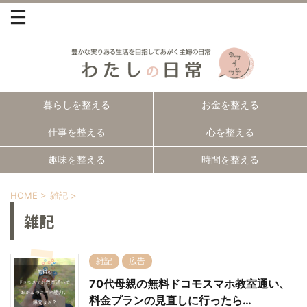
暮らしを整える
お金を整える
仕事を整える
心を整える
趣味を整える
時間を整える
HOME
>
雑記
>
雑記
雑記
広告
70代母親の無料ドコモスマホ教室通い、
料金プランの見直しに行ったら…