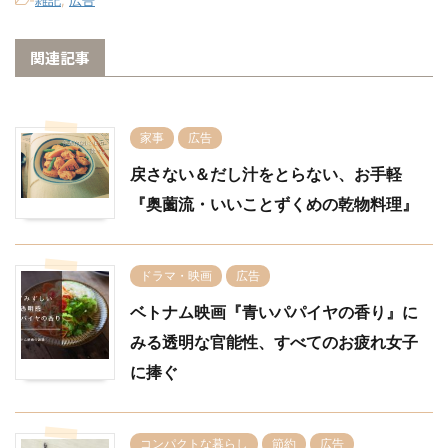
関連記事
家事
広告
戻さない＆だし汁をとらない、お手軽
『奥薗流・いいことずくめの乾物料理』
ドラマ・映画
広告
ベトナム映画『青いパパイヤの香り』に
みる透明な官能性、すべてのお疲れ女子
に捧ぐ
コンパクトな暮らし
節約
広告