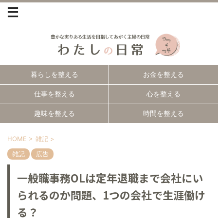
暮らしを整える
お金を整える
仕事を整える
心を整える
趣味を整える
時間を整える
HOME
>
雑記
>
雑記
広告
一般職事務OLは定年退職まで会社にい
られるのか問題、1つの会社で生涯働け
る？