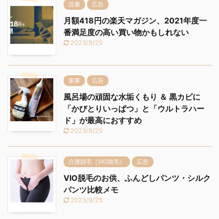
読書
広告
月額418円の楽天マガジン、2021年度一
番満足度の高い買い物かもしれない
2023/9/25
家事
広告
風呂場の頑固な水垢くもり ＆ 黒カビに
「かびとりいっぱつ」と「ウルトラハー
ド」が最高におすすめ
2023/9/25
介護脱毛（VIO脱毛）
広告
VIO脱毛のお供、ふんどしパンツ・シルク
パンツ比較メモ
2023/9/25