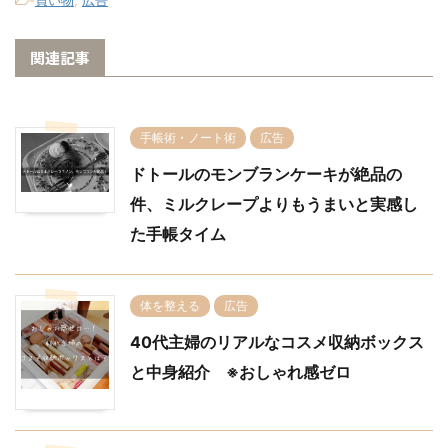
-
買い物
,
広告
関連記事
手帳術・ノート術
広告
ドトールのモンブランケーキが絶品の
件、ミルクレープよりもうまいと実感し
た手帳タイム
体を整える
広告
40代主婦のリアルなコスメ収納ボックス
と中身紹介 ※おしゃれ感ゼロ