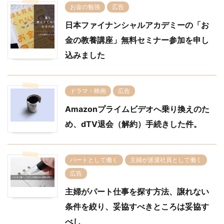
お金の勉強
広告
日本ファイナンシャルアカデミーの「お
金の教養講座」無料セミナー参加を申し
込みました
ドラマ・映画
広告
Amazonプライムビデオへ乗り換えのた
め、dTV退会（解約）手続きした件。
パートとして働く
主婦が派遣社員として働く
広告
主婦がパート仕事を探す方法、譲れない
条件を絞り、妥協すべきところは妥協す
べし