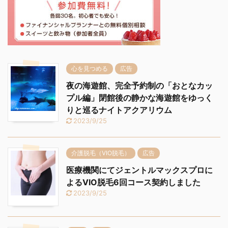
心を見つめる
広告
夜の海遊館、完全予約制の「おとなカッ
プル編」閉館後の静かな海遊館をゆっく
りと巡るナイトアクアリウム
2023/9/25
介護脱毛（VIO脱毛）
広告
医療機関にてジェントルマックスプロに
よるVIO脱毛6回コース契約しました
2023/9/25