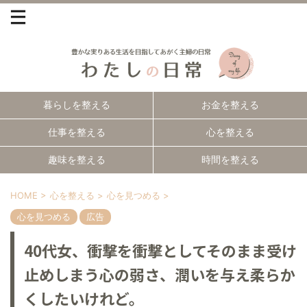
暮らしを整える
お金を整える
仕事を整える
心を整える
趣味を整える
時間を整える
HOME
>
心を整える
>
心を見つめる
>
心を見つめる
広告
40代女、衝撃を衝撃としてそのまま受け
止めしまう心の弱さ、潤いを与え柔らか
くしたいけれど。