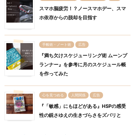
スマホ脳疲労！？ノースマホデー、スマ
ホ依存からの脱却を目指す
手帳術・ノート術
広告
『満ち欠けスケジューリング術 ムーンプ
ランナー』を参考に月のスケジュール帳
を作ってみた
心を見つめる
人間関係
広告
『「敏感」にもほどがある』HSPの感受
性の鋭さゆえの生きづらさをズバリと