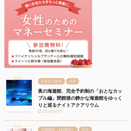
心を見つめる
広告
夜の海遊館、完全予約制の「おとなカッ
プル編」閉館後の静かな海遊館をゆっく
りと巡るナイトアクアリウム
2023/9/25
介護脱毛（VIO脱毛）
広告