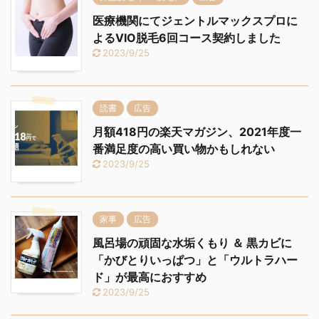
医療機関にてジェントルマックスプロに
よるVIO脱毛6回コース契約しました
2023/9/25
読書
広告
月額418円の楽天マガジン、2021年度一
番満足度の高い買い物かもしれない
2023/9/25
家事
広告
風呂場の頑固な水垢くもり ＆ 黒カビに
「かびとりいっぱつ」と「ウルトラハー
ド」が最高におすすめ
2023/9/25