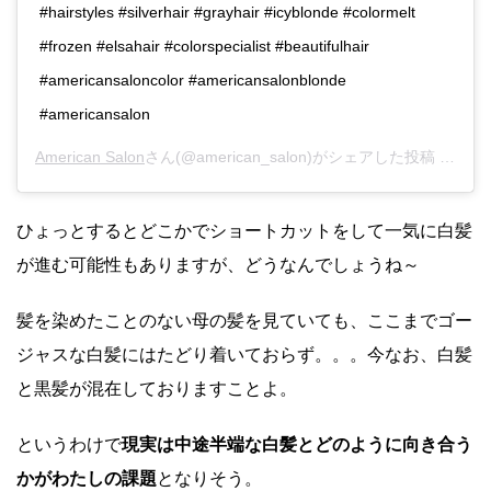
#hairstyles #silverhair #grayhair #icyblonde #colormelt
#frozen #elsahair #colorspecialist #beautifulhair
#americansaloncolor #americansalonblonde
#americansalon
American Salon
さん(@american_salon)がシェアした投稿 -
201
ひょっとするとどこかでショートカットをして一気に白髪
が進む可能性もありますが、どうなんでしょうね～
髪を染めたことのない母の髪を見ていても、ここまでゴー
ジャスな白髪にはたどり着いておらず。。。今なお、白髪
と黒髪が混在しておりますことよ。
というわけで
現実は中途半端な白髪とどのように向き合う
かがわたしの課題
となりそう。