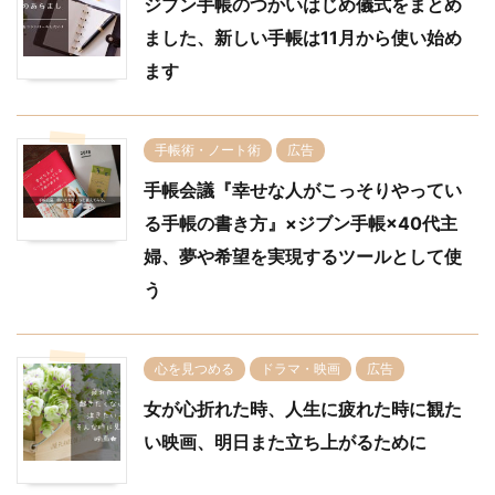
ジブン手帳のつかいはじめ儀式をまとめ
ました、新しい手帳は11月から使い始め
ます
手帳術・ノート術
広告
手帳会議『幸せな人がこっそりやってい
る手帳の書き方』×ジブン手帳×40代主
婦、夢や希望を実現するツールとして使
う
心を見つめる
ドラマ・映画
広告
女が心折れた時、人生に疲れた時に観た
い映画、明日また立ち上がるために