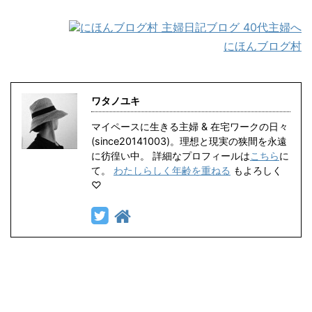
にほんブログ村
ワタノユキ
マイペースに生きる主婦 & 在宅ワークの日々
(since20141003)。理想と現実の狭間を永遠
に彷徨い中。 詳細なプロフィールは
こちら
に
て。
わたしらしく年齢を重ねる
もよろしく
♡