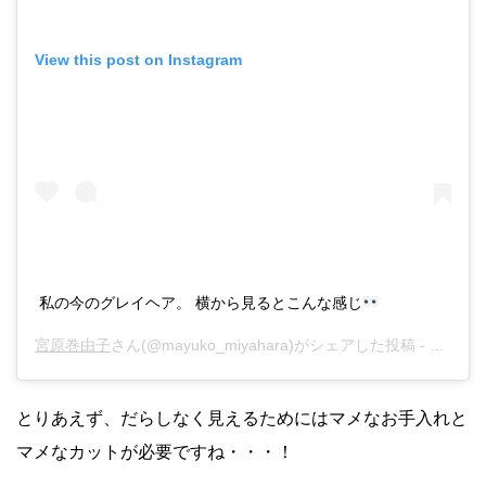
View this post on Instagram
私の今のグレイヘア。 横から見るとこんな感じ
宮原巻由子
さん(@mayuko_miyahara)がシェアした投稿 -
2019年
とりあえず、だらしなく見えるためにはマメなお手入れと
マメなカットが必要ですね・・・！