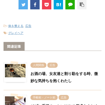
-
体を整える
,
広告
-
グレイヘア
関連記事
人間関係
広告
お酒の場、女友達と割り勘をする時、微
妙な気持ちを抱くわたし
手帳術・ノート術
広告