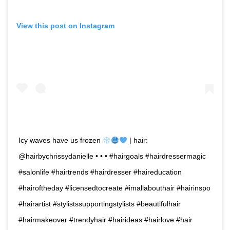
View this post on Instagram
Icy waves have us frozen
| hair:
@hairbychrissydanielle • • • #hairgoals #hairdressermagic
#salonlife #hairtrends #hairdresser #haireducation
#hairoftheday #licensedtocreate #imallabouthair #hairinspo
#hairartist #stylistssupportingstylists #beautifulhair
#hairmakeover #trendyhair #hairideas #hairlove #hair