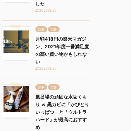
した
2023/9/25
読書
広告
月額418円の楽天マガジ
ン、2021年度一番満足度
の高い買い物かもしれな
い
2023/9/25
家事
広告
風呂場の頑固な水垢くも
り ＆ 黒カビに「かびとり
いっぱつ」と「ウルトラ
ハード」が最高におすす
め