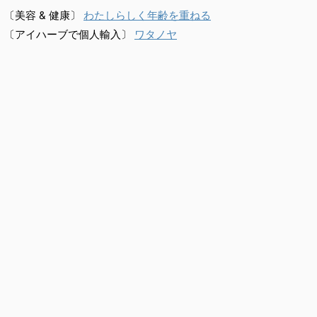
〔美容 & 健康〕
わたしらしく年齢を重ねる
〔アイハーブで個人輸入〕
ワタノヤ