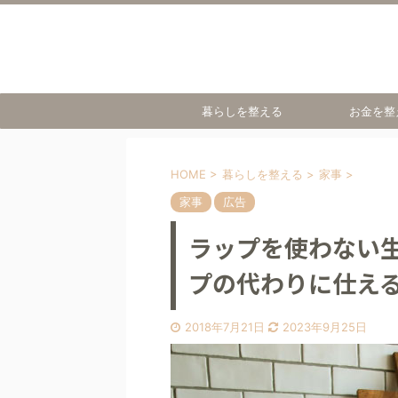
暮らしを整える
お金を整
HOME
>
暮らしを整える
>
家事
>
家事
広告
ラップを使わない
プの代わりに仕え
2018年7月21日
2023年9月25日