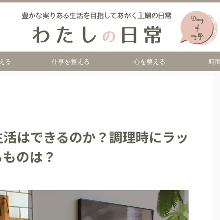
える
仕事を整える
心を整える
時
生活はできるのか？調理時にラッ
るものは？