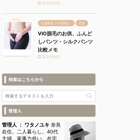
2023/9/25
介護脱毛（VIO脱毛）
広告
VIO脱毛のお供、ふんど
しパンツ・シルクパンツ
比較メモ
2023/9/25
検索はこちらから
管理人
管理人 ： ワタノユキ
奈良
在住。二人暮らし。40代
主婦。家事力低い。在宅