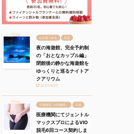
心を見つめる
広告
夜の海遊館、完全予約制
の「おとなカップル編」
閉館後の静かな海遊館を
ゆっくりと巡るナイトア
クアリウム
2023/9/25
介護脱毛（VIO脱毛）
広告
医療機関にてジェントル
マックスプロによるVIO
脱毛6回コース契約しま