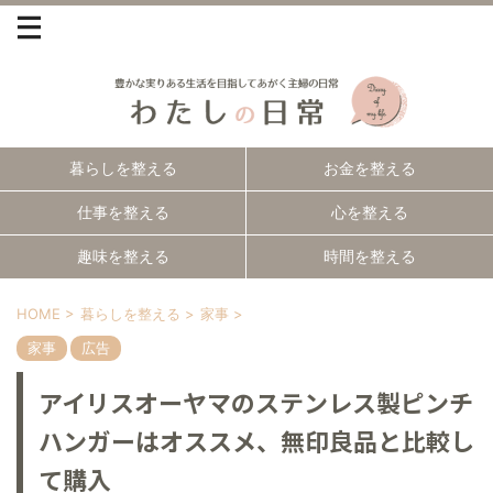
暮らしを整える
お金を整える
仕事を整える
心を整える
趣味を整える
時間を整える
HOME
>
暮らしを整える
>
家事
>
家事
広告
アイリスオーヤマのステンレス製ピンチ
ハンガーはオススメ、無印良品と比較し
て購入