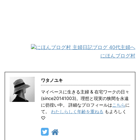
にほんブログ村
ワタノユキ
マイペースに生きる主婦 & 在宅ワークの日々
(since20141003)。理想と現実の狭間を永遠
に彷徨い中。 詳細なプロフィールは
こちら
に
て。
わたしらしく年齢を重ねる
もよろしく
♡