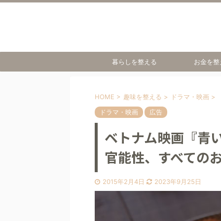
暮らしを整える
お金を整
HOME
>
趣味を整える
>
ドラマ・映画
>
ドラマ・映画
広告
ベトナム映画『青
官能性、すべての
2015年2月4日
2023年9月25日