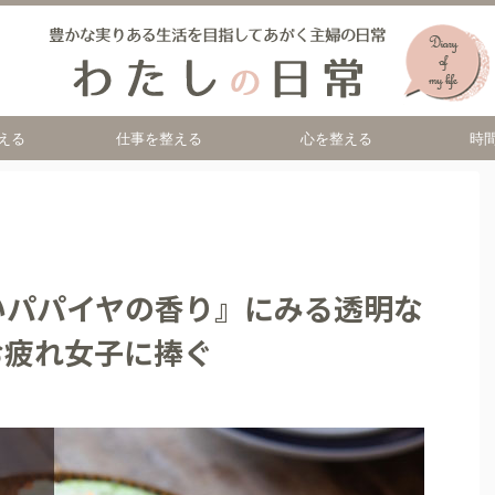
える
仕事を整える
心を整える
時
いパパイヤの香り』にみる透明な
お疲れ女子に捧ぐ