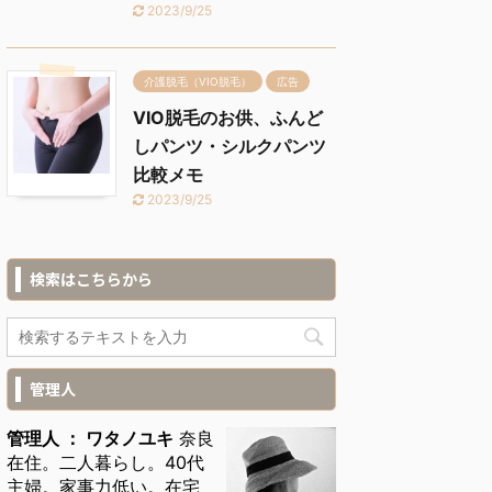
2023/9/25
介護脱毛（VIO脱毛）
広告
VIO脱毛のお供、ふんど
しパンツ・シルクパンツ
比較メモ
2023/9/25
検索はこちらから
管理人
管理人 ： ワタノユキ
奈良
在住。二人暮らし。40代
主婦。家事力低い。在宅