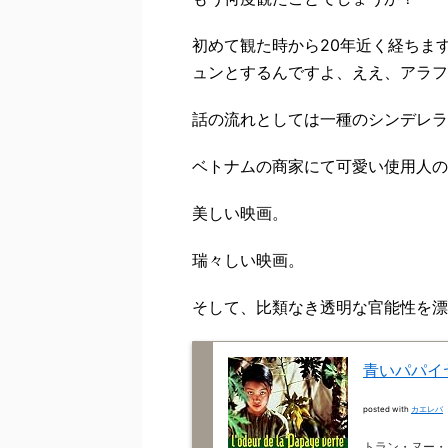
初めて観た時から20年近く経ちま
ュンとするんですよ、ええ、アラフ
話の流れとしては一種のシンデレラ
ベトナムの商家にて可愛い使用人の
美しい映画。
瑞々しい映画。
そして、比類なき透明な官能性を漂
青いパパイヤ
posted with
カエレバ
トラン・ヌー・イ