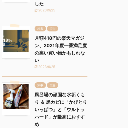
した
2023/9/25
読書
広告
月額418円の楽天マガジ
ン、2021年度一番満足度
の高い買い物かもしれな
い
2023/9/25
家事
広告
風呂場の頑固な水垢くも
り ＆ 黒カビに「かびとり
いっぱつ」と「ウルトラ
ハード」が最高におすす
め