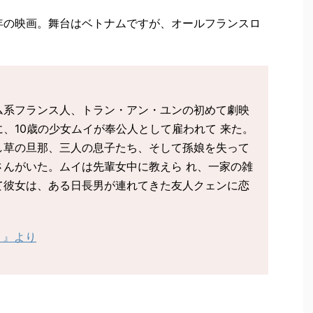
3年の映画。舞台はベトナムですが、オールフランスロ
ム系フランス人、トラン・アン・ユンの初めて劇映
、10歳の少女ムイが奉公人として雇われて 来た。
し草の旦那、三人の息子たち、そして孫娘を失って
さんがいた。ムイは先輩女中に教えら れ、一家の雑
て彼女は、ある日長男が連れてきた友人クェンに恋
り』より