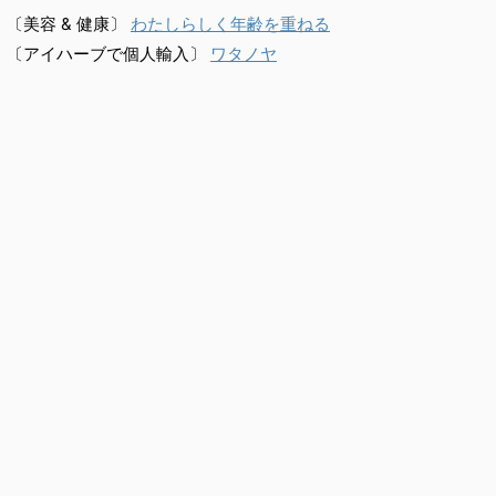
〔美容 & 健康〕
わたしらしく年齢を重ねる
〔アイハーブで個人輸入〕
ワタノヤ