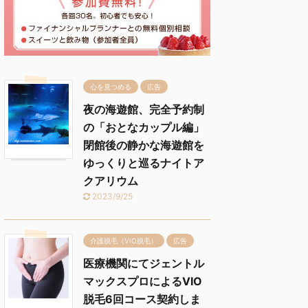
心を見つめる
広告
夜の海遊館、完全予約制
の「おとなカップル編」
閉館後の静かな海遊館を
ゆっくりと巡るナイトア
クアリウム
2023/9/25
介護脱毛（VIO脱毛）
広告
医療機関にてジェントル
マックスプロによるVIO
脱毛6回コース契約しま