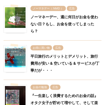
ノーマネデー（ NMD ）
広告
ノーマネーデー、週に何日がお金を使わ
ない日？もし、お金を使ってしまった
ら？
お得に買い物
広告
平日旅行のメリットとデメリット、旅行
費用が安い & 空いている & サービスが丁
寧だが・・・
お金の勉強
広告
『一生楽しく浪費するためのお金の話』
オタク女子が貯めて増やして、そして楽