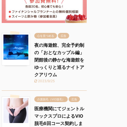
心を見つめる
広告
夜の海遊館、完全予約制
の「おとなカップル編」
閉館後の静かな海遊館を
ゆっくりと巡るナイトア
クアリウム
2023/9/25
介護脱毛（VIO脱毛）
広告
医療機関にてジェントル
マックスプロによるVIO
脱毛6回コース契約しま