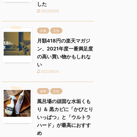
した
2023/9/25
読書
広告
月額418円の楽天マガジ
ン、2021年度一番満足度
の高い買い物かもしれな
い
2023/9/25
家事
広告
風呂場の頑固な水垢くも
り ＆ 黒カビに「かびとり
いっぱつ」と「ウルトラ
ハード」が最高におすす
め