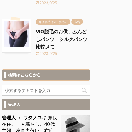
2023/9/25
介護脱毛（VIO脱毛）
広告
VIO脱毛のお供、ふんど
しパンツ・シルクパンツ
比較メモ
2023/9/25
検索はこちらから
管理人
管理人 ： ワタノユキ
奈良
在住。二人暮らし。40代
主婦。家事力低い。在宅