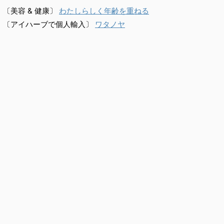
〔美容 & 健康〕
わたしらしく年齢を重ねる
〔アイハーブで個人輸入〕
ワタノヤ