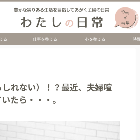
える
仕事を整える
心を整える
時
もしれない）！？最近、夫婦喧
ていたら・・・。