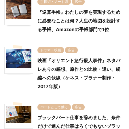
手帳術・ノート術
広告
『逆算手帳』わたしの夢を実現するため
に必要なことは何？人生の地図を設計す
る手帳、Amazonの手帳部門で1位
ドラマ・映画
広告
映画『オリエント急行殺人事件』ネタバ
レありの感想、原作との比較・違い、続
編への伏線（ケネス・ブラナー制作・
2017年版）
パートとして働く
広告
ブラックパート仕事を辞めました、条件
だけで選んだ仕事はろくでもないブラッ