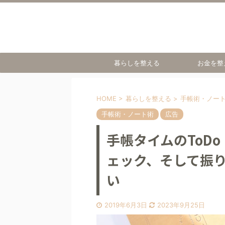
暮らしを整える
お金を整
HOME
>
暮らしを整える
>
手帳術・ノー
手帳術・ノート術
広告
手帳タイムのToD
ェック、そして振
い
2019年6月3日
2023年9月25日