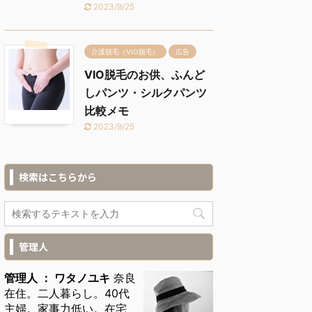
2023/9/25
介護脱毛（VIO脱毛）
広告
VIO脱毛のお供、ふんど
しパンツ・シルクパンツ
比較メモ
2023/9/25
検索はこちらから
管理人
管理人 ： ワタノユキ
奈良
在住。二人暮らし。40代
主婦。家事力低い。在宅