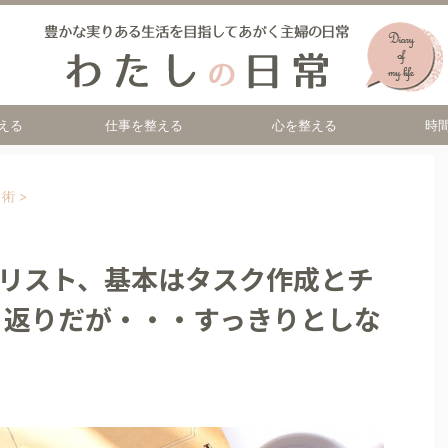
える
仕事を整える
心を整える
時
ト術
>
o リスト、基本はタスク作成とチ
り返りだが・・・すっきりとしな