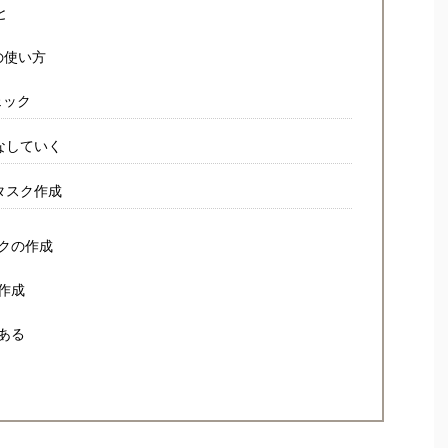
と
の使い方
ェック
なしていく
タスク作成
クの作成
作成
ある