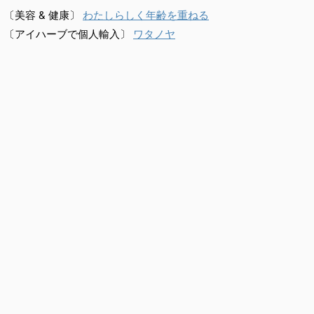
〔美容 & 健康〕
わたしらしく年齢を重ねる
〔アイハーブで個人輸入〕
ワタノヤ