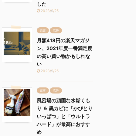
した
2023/9/25
読書
広告
月額418円の楽天マガジ
ン、2021年度一番満足度
の高い買い物かもしれな
い
2023/9/25
家事
広告
風呂場の頑固な水垢くも
り ＆ 黒カビに「かびとり
いっぱつ」と「ウルトラ
ハード」が最高におすす
め