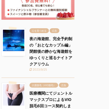
心を見つめる
広告
夜の海遊館、完全予約制
の「おとなカップル編」
閉館後の静かな海遊館を
ゆっくりと巡るナイトア
クアリウム
2023/9/25
介護脱毛（VIO脱毛）
広告
医療機関にてジェントル
マックスプロによるVIO
脱毛6回コース契約しま