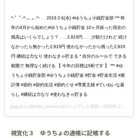
*･゜ﾟ･*:.｡..｡.:*･ . . 2019.2.6(水) #ゆうちょ小銭貯金部 *** 昨
年の4月から始めた#ゆうちょ小銭貯金 10ヶ月経った現在の
残高はいくらでしょう？ . . . 2,819円 . . . 少額だけれど 続け
なかったら無かった2,819円 使わなかったから残った2,819
円 継続は力なり 使わなきゃ貯まる * 自分のルールで できる
範囲で 無理なく続ける 【 今年の目標は5桁です 】 *** #ゆ
うちょ小銭貯金部 #ゆうちょ小銭貯金 #貯金 #貯金生活 #家
計簿 #節約 #節約生活 #節約ぐせ #専業主婦 #ていねいな暮
らし #継続は力なり #使わなきゃ貯まる
chan
さん(@chan_samama)がシェアした投稿 -
2019年 2月月5日午後11時33分PST
視覚化３ ゆうちょの通帳に記帳する