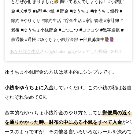
となぜか貯まりました
向いてるんでしょうね！ #小銭貯
金 #ズボラ #a型 #小銭 ＃貯金 #ゆうちょ #ゆうちょ銀行 #
節約 #やりくり #節約生活 #貯金生活 #家計管理 #家計簿 #
老後 #ゆうちょ小銭貯金 #こつこつ #コツコツ #黒字通帳 #
黒通帳 #通帳 #ゆうちょ小銭貯金部 ⬅︎部員募集中
あかり貯金生活
さん(@chokin.jp)がシェアした投稿 -
2018年10月月21日午後10時02分PDT
ゆうちょ小銭貯金の方法は基本的にシンプルです。
小銭をゆうちょに入金
していくだけ。この小銭の額は各自
それぞれ決めてOK。
基本的なゆうちょ小銭貯金のやり方としては
郵便局の近く
を通りかかった時、財布の中にある小銭をすべて入金
がベ
ースのようですが、その他各自いろいろなルールを決めて