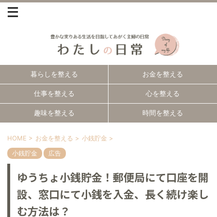
暮らしを整える
お金を整える
仕事を整える
心を整える
趣味を整える
時間を整える
HOME
>
お金を整える
>
小銭貯金
>
小銭貯金
広告
ゆうちょ小銭貯金！郵便局にて口座を開
設、窓口にて小銭を入金、長く続け楽し
む方法は？