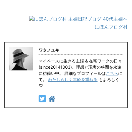
にほんブログ村
ワタノユキ
マイペースに生きる主婦 & 在宅ワークの日々
(since20141003)。理想と現実の狭間を永遠
に彷徨い中。 詳細なプロフィールは
こちら
に
て。
わたしらしく年齢を重ねる
もよろしく
♡