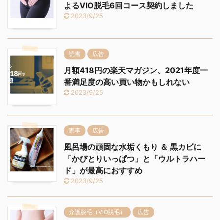
よるVIO脱毛6回コース契約しました
2023/9/25
読書
広告
月額418円の楽天マガジン、2021年度一
番満足度の高い買い物かもしれない
2023/9/25
家事
広告
風呂場の頑固な水垢くもり ＆ 黒カビに
「かびとりいっぱつ」と「ウルトラハー
ド」が最高におすすめ
2023/9/25
介護脱毛（VIO脱毛）
広告