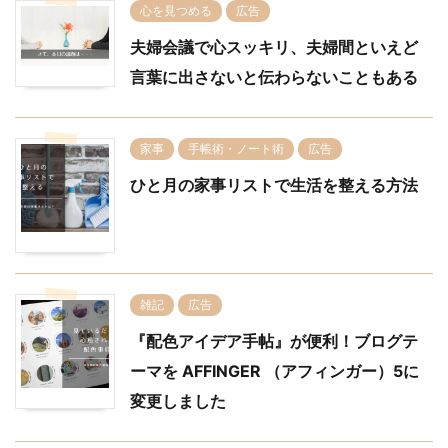
心を見つめる
広告
夫婦会議で心スッキリ、夫婦間といえど
言葉に出さないと伝わらないこともある
家事
手帳術・ノート術
広告
ひと月の家事リストで生活を整える方法
雑記
広告
『配色アイデア手帖』が便利！ブログテ
ーマを AFFINGER （アフィンガー）5に
変更しました