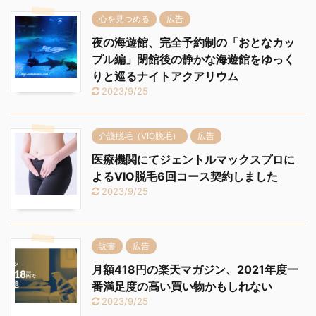
心を見つめる
広告
夜の海遊館、完全予約制の「おとなカッ
プル編」閉館後の静かな海遊館をゆっく
りと巡るナイトアクアリウム
2023/9/25
介護脱毛（VIO脱毛）
広告
医療機関にてジェントルマックスプロに
よるVIO脱毛6回コース契約しました
2023/9/25
読書
広告
月額418円の楽天マガジン、2021年度一
番満足度の高い買い物かもしれない
2023/9/25