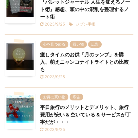
『バレットジャーナル 人生を変えるノー
ト術』感想、頭の中の混乱を整理するノ
ート術
2023/9/25
ジブン手帳
心を見つめる
買い物
広告
癒しタイムのお供「月のランプ」を購
入、萌えニャンコナイトライトとの比較
も
2023/9/25
お得に買い物
広告
平日旅行のメリットとデメリット、旅行
費用が安い & 空いている & サービスが丁
寧だが・・・
2023/9/25