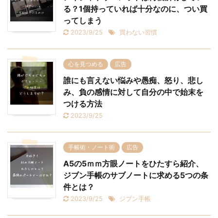
る？1個持っていれば十分なのに、つい買
ってしまう
2023/9/25
買わない習慣
心を見つめる
広告
誰にも言えない悩みや愚痴、怒り、悲し
み、負の感情に対して自分の中で始末を
つける方法
2023/9/25
手帳術・ノート術
広告
A5の5ｍｍ方眼ノートをひたすら紹介、
ジブン手帳のサブノートに求める5つの条
件とは？
2023/9/25
ジブン手帳