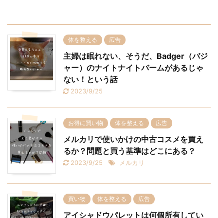
体を整える
広告
主婦は眠れない、そうだ、Badger（バジ
ャー）のナイトナイトバームがあるじゃ
ない！という話
2023/9/25
お得に買い物
体を整える
広告
メルカリで使いかけの中古コスメを買え
るか？問題と買う基準はどこにある？
2023/9/25
メルカリ
買い物
体を整える
広告
アイシャドウパレットは何個所有してい