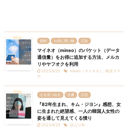
節約
お得に買い物
広告
マイネオ（mineo）のパケット（データ
通信量）をお得に追加する方法、メルカ
リやヤフオクを利用
2023/9/25
mineo（マイネオ）
,
格安スマ
ホ
心を見つめる
読書
広告
『82年生まれ、キム・ジヨン』感想、女
に生まれた絶望感、一人の韓国人女性の
姿を通して見えてくる憤り
2023/9/25
読んだ本