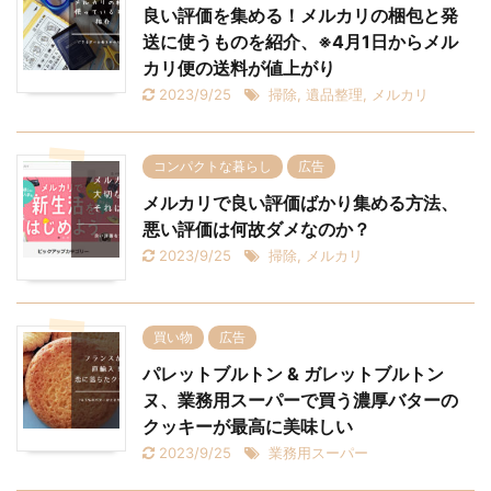
良い評価を集める！メルカリの梱包と発
送に使うものを紹介、※4月1日からメル
カリ便の送料が値上がり
2023/9/25
掃除
,
遺品整理
,
メルカリ
コンパクトな暮らし
広告
メルカリで良い評価ばかり集める方法、
悪い評価は何故ダメなのか？
2023/9/25
掃除
,
メルカリ
買い物
広告
パレットブルトン & ガレットブルトン
ヌ、業務用スーパーで買う濃厚バターの
クッキーが最高に美味しい
2023/9/25
業務用スーパー