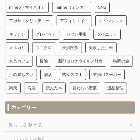
mineo（マイネオ）
minne（ミンネ）
SNS
アガサ・クリスティー
アフィリエイト
オイシックス
キッチン
グレイヘア
ジブン手帳
ダイエット
メルカリ
ユニクロ
夫婦関係
失敗した手帳
奈良カフェ
掃除
新型コロナウイルス肺炎
時間の箱
月の満ち欠け
朝活
格安スマホ
業務用スーパー
楽天
洗濯
読んだ本
買わない習慣
遺品整理
カテゴリー
暮らしを整える
コンパクトな暮らし