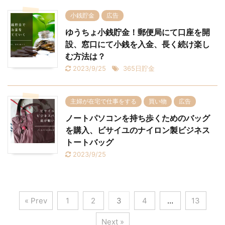
小銭貯金
広告
ゆうちょ小銭貯金！郵便局にて口座を開
設、窓口にて小銭を入金、長く続け楽し
む方法は？
2023/9/25
365日貯金
主婦が在宅で仕事をする
買い物
広告
ノートパソコンを持ち歩くためのバッグ
を購入、ビサイユのナイロン製ビジネス
トートバッグ
2023/9/25
« Prev
1
2
3
4
…
13
Next »