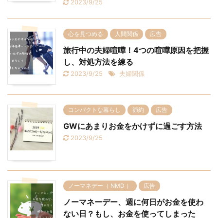
2023/9/25
心を見つめる
人間関係
広告
旅行中の夫婦喧嘩！4つの喧嘩原因を把握
し、対処方法を練る
2023/9/25
夫婦関係
コンパクトな暮らし
節約
広告
GWにあまりお金をかけずに過ごす方法
2023/9/25
ノーマネデー（ NMD ）
広告
ノーマネーデー、週に何日がお金を使わ
ない日？もし、お金を使ってしまった