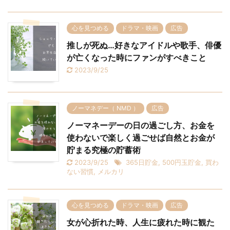
心を見つめる
ドラマ・映画
広告
推しが死ぬ…好きなアイドルや歌手、俳優
が亡くなった時にファンがすべきこと
2023/9/25
ノーマネデー（ NMD ）
広告
ノーマネーデーの日の過ごし方、お金を
使わないで楽しく過ごせば自然とお金が
貯まる究極の貯蓄術
2023/9/25
365日貯金
,
500円玉貯金
,
買わ
ない習慣
,
メルカリ
心を見つめる
ドラマ・映画
広告
女が心折れた時、人生に疲れた時に観た