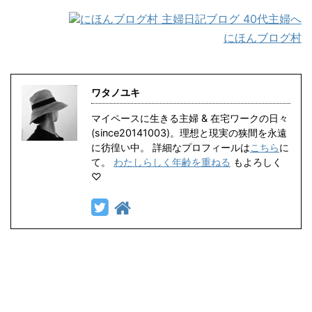
にほんブログ村
ワタノユキ
マイペースに生きる主婦 & 在宅ワークの日々
(since20141003)。理想と現実の狭間を永遠
に彷徨い中。 詳細なプロフィールは
こちら
に
て。
わたしらしく年齢を重ねる
もよろしく
♡