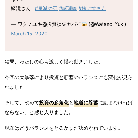
鱗滝さん…
#鬼滅の刃
#謎理論
#妹よすまん
— ワタノユキ@投資損失ヤバイ
(@Watano_Yuki)
March 15, 2020
結果、わたしの心も激しく揺れ動きました。
今回の大暴落により投資と貯蓄のバランスにも変化が見ら
れました。
そして、改めて
投資の多角化
と
地道に貯蓄
に励まなければ
ならない、と感じ入りました。
現在はどうバランスをとるかまだ決めかねています。